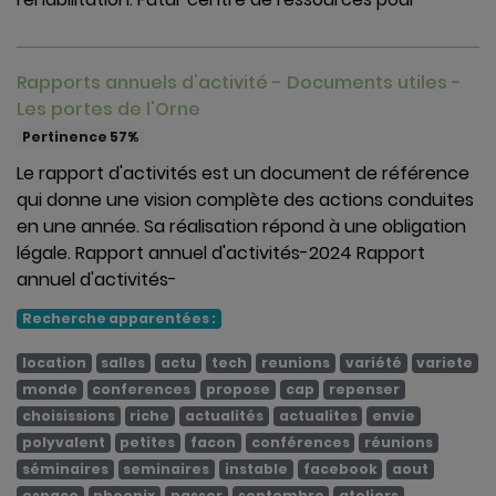
Rapports annuels d'activité - Documents utiles -
Les portes de l'Orne
Pertinence 57%
Le rapport d'activités est un document de référence
qui donne une vision complète des actions conduites
en une année. Sa réalisation répond à une obligation
légale. Rapport annuel d'activités-2024 Rapport
annuel d'activités-
Recherche apparentées :
location
salles
actu
tech
reunions
variété
variete
monde
conferences
propose
cap
repenser
choisissions
riche
actualités
actualites
envie
polyvalent
petites
facon
conférences
réunions
séminaires
seminaires
instable
facebook
aout
espace
phoenix
passer
septembre
ateliers