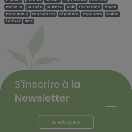
moselle
journée
journee
voir
recherche
façon
modulable
rencontres
répondre
repondre
solida
fermer
arts
S'inscrire à
la
Newsletter
JE M'INSCRIS