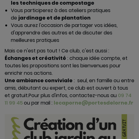
les
techniques de compostage
Vous participerez à des ateliers pratiques
Réalité
de
jardinage et de plantation
virtuelle
Vous aurez l'occasion de partager vos idées,
d'apprendre des autres et de discuter des
meilleures pratiques
Café-Sidé
Mais ce n'est pas tout ! Ce club, c'est aussi :
Échanges et créativité
: chaque idée compte, et
toutes les propositions sont les bienvenues pour
enrichir nos actions.
Club Jardin
Une ambiance conviviale
: seul, en famille ou entre
amis, débutant ou expert, ce club est ouvert à tous
Formations
et gratuit.
Pour plus d'infos, contactez-nous au
09 74
au
11 99 45
ou par mail :
lecaporne@portesdelorne.fr
compostage
et ateliers
jardin