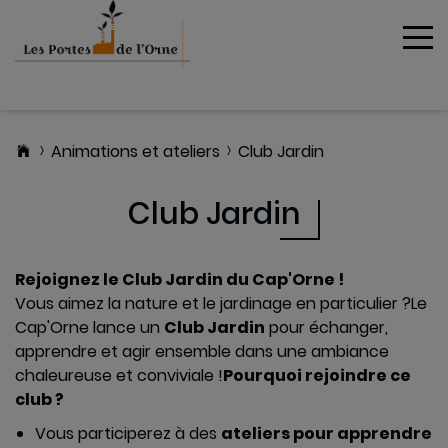
To
MENU
Animations et ateliers
Club Jardin
Club Jardin
Le
Rejoignez le Club Jardin du Cap'Orne !
programme
Vous aimez la nature et le jardinage en particulier ?
Le
du Cap'Orne
Cap'Orne lance un
Club Jardin
pour échanger,
apprendre et agir ensemble dans une ambiance
chaleureuse et conviviale !
Pourquoi rejoindre ce
club ?
Escape game
Vous participerez à des
ateliers pour apprendre