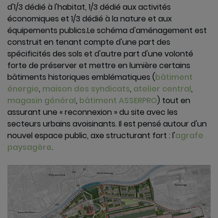
L'aménagement
d'1/3 dédié à l'habitat, 1/3 dédié aux activités
des Portes de
économiques et 1/3 dédié à la nature et aux
l'Orne ''Amont''
équipements publics.
Le schéma d'aménagement est
construit en tenant compte d'une part des
L'aménagement
spécificités des sols et d'autre part d'une volonté
du site de l'Usine
forte de préserver et mettre en lumière certains
d'agglomération
bâtiments historiques emblématiques (
bâtiment
de Rombas par
énergie
,
maison des syndicats
,
atelier central
,
Rombas Industry
magasin général
,
bâtiment ASSERPRO
) tout en
assurant une « reconnexion » du site avec les
Agrafe
secteurs urbains avoisinants. Il est pensé autour d'un
Paysagère
nouvel espace public, axe structurant fort : l'
agrafe
paysagère
.
Maison des
syndicats