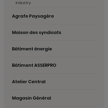
Industry
Syndicat Mixte
Agrafe Paysagère
Maison des syndicats
Documents
utiles
Bâtiment énergie
Marchés publics
Bâtiment ASSERPRO
Atelier Central
Magasin Général