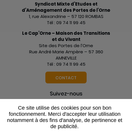
Syndicat Mixte d’Etudes et
d’Aménagement des Portes de l’Orne
1, rue Alexandrine – 57 120 ROMBAS
Tél : 09 74 11 99 45
Le Cap’Orne – Maison des Transitions
et du Vivant
Site des Portes de l’Orne
Rue André Marie Ampère – 57 360
AMNEVILLE
Tél : 09 74 11 99 45
CONTACT
Suivez-nous
Ce site utilise des cookies pour son bon
fonctionnement. Merci d'accepter leur utilisation
notamment à des fins d'analyse, de pertinence et
DONNÉES PERSONNELLES
de publicité.
PLAN DU SITE