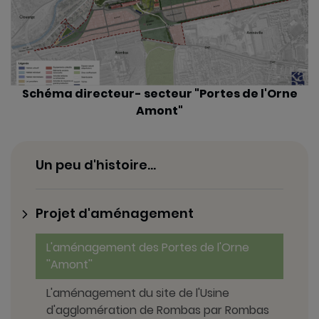
Bâtiment
énergie
Bâtiment
Schéma directeur- secteur "Portes de l'Orne
ASSERPRO
Amont"
Atelier Central
Un peu d'histoire...
Magasin Général
Projet d'aménagement
L'aménagement des Portes de l'Orne
''Amont''
Les Grands
L'aménagement du site de l'Usine
Bureaux
d'agglomération de Rombas par Rombas