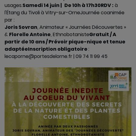
usages.
Samedi 14 juin
|
De 10h à 17h30
RDV :
à
l'Étang du Tivoli à Vitry-sur-Orne
Journée coanimée
par :
Joris Sovran
, Animateur « Journées Découvertes »
&
Florelle Antoine
, Ethnobotaniste
Gratuit / A
partir de 10 ans / Prévoir pique-nique et tenue
adaptée
Inscription obligatoire
:
lecaporne@portesdelorne.fr | 09 74 11 99 45